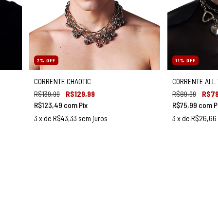
7
%
OFF
11
%
OFF
CORRENTE CHAOTIC
CORRENTE ALL 
R$139,99
R$129,99
R$89,99
R$79
R$123,49
com
Pix
R$75,99
com
P
3
x de
R$43,33
sem juros
3
x de
R$26,66